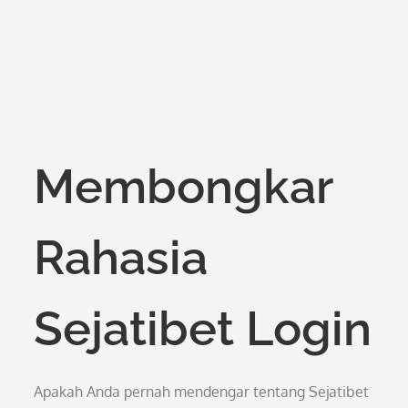
Membongkar
Rahasia
Sejatibet Login
Apakah Anda pernah mendengar tentang Sejatibet