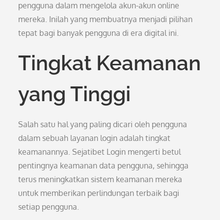
pengguna dalam mengelola akun-akun online
mereka. Inilah yang membuatnya menjadi pilihan
tepat bagi banyak pengguna di era digital ini.
Tingkat Keamanan
yang Tinggi
Salah satu hal yang paling dicari oleh pengguna
dalam sebuah layanan login adalah tingkat
keamanannya. Sejatibet Login mengerti betul
pentingnya keamanan data pengguna, sehingga
terus meningkatkan sistem keamanan mereka
untuk memberikan perlindungan terbaik bagi
setiap pengguna.