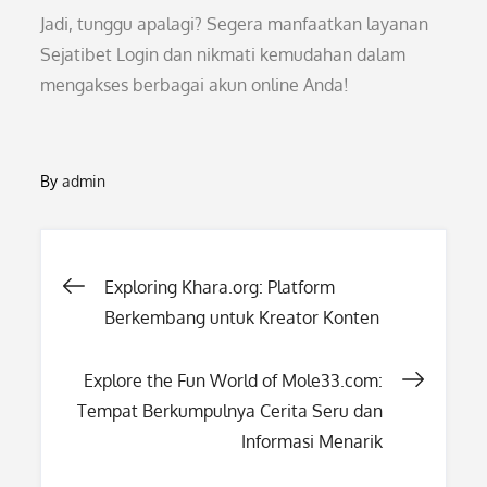
Jadi, tunggu apalagi? Segera manfaatkan layanan
Sejatibet Login dan nikmati kemudahan dalam
mengakses berbagai akun online Anda!
By
admin
Post
Exploring Khara.org: Platform
Berkembang untuk Kreator Konten
navigation
Explore the Fun World of Mole33.com:
Tempat Berkumpulnya Cerita Seru dan
Informasi Menarik