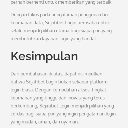
pernah berhenti untuk memberikan yang terbaik.
Dengan fokus pada pengalaman pengguna dan
keamanan data, Sejatibet Login berusaha untuk
selalu menjadi pilihan utama bagi siapa pun yang
membutuhkan layanan login yang handal.
Kesimpulan
Dari pembahasan di atas, dapat disimpulkan
bahwa Sejatibet Login bukan sekadar platform
login biasa. Dengan kemudahan akses, tingkat
keamanan yang tinggi, dan inovasi yang terus
berkembang, Sejatibet Login menjadi pilihan yang
cerdas bagi siapa pun yang ingin pengalaman login
yang mudah, aman, dan nyaman.