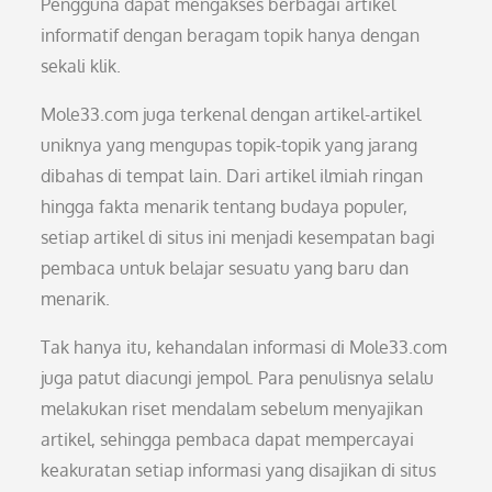
Pengguna dapat mengakses berbagai artikel
informatif dengan beragam topik hanya dengan
sekali klik.
Mole33.com juga terkenal dengan artikel-artikel
uniknya yang mengupas topik-topik yang jarang
dibahas di tempat lain. Dari artikel ilmiah ringan
hingga fakta menarik tentang budaya populer,
setiap artikel di situs ini menjadi kesempatan bagi
pembaca untuk belajar sesuatu yang baru dan
menarik.
Tak hanya itu, kehandalan informasi di Mole33.com
juga patut diacungi jempol. Para penulisnya selalu
melakukan riset mendalam sebelum menyajikan
artikel, sehingga pembaca dapat mempercayai
keakuratan setiap informasi yang disajikan di situs