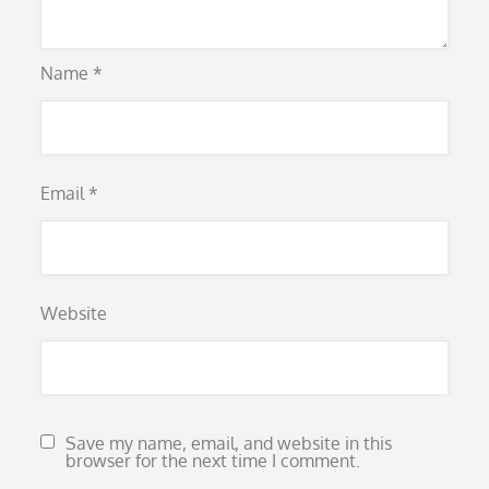
Name
*
Email
*
Website
Save my name, email, and website in this
browser for the next time I comment.