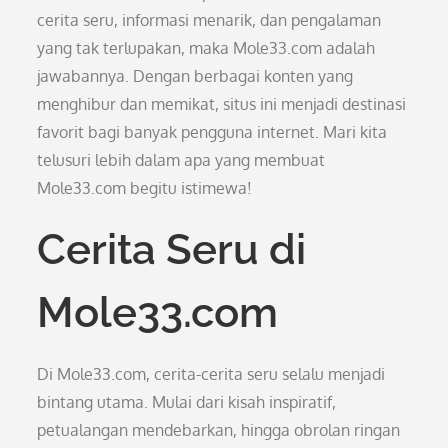
cerita seru, informasi menarik, dan pengalaman
yang tak terlupakan, maka Mole33.com adalah
jawabannya. Dengan berbagai konten yang
menghibur dan memikat, situs ini menjadi destinasi
favorit bagi banyak pengguna internet. Mari kita
telusuri lebih dalam apa yang membuat
Mole33.com begitu istimewa!
Cerita Seru di
Mole33.com
Di Mole33.com, cerita-cerita seru selalu menjadi
bintang utama. Mulai dari kisah inspiratif,
petualangan mendebarkan, hingga obrolan ringan