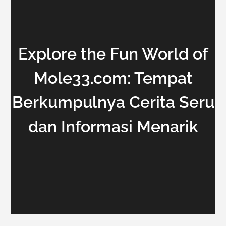
Explore the Fun World of
Mole33.com: Tempat
Berkumpulnya Cerita Seru
dan Informasi Menarik