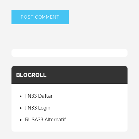
BLOGROLL
JIN33 Daftar
JIN33 Login
RUSA33 Alternatif