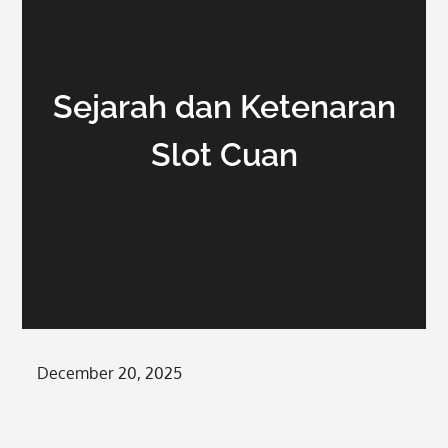
Sejarah dan Ketenaran
Slot Cuan
Posted
December 20, 2025
on