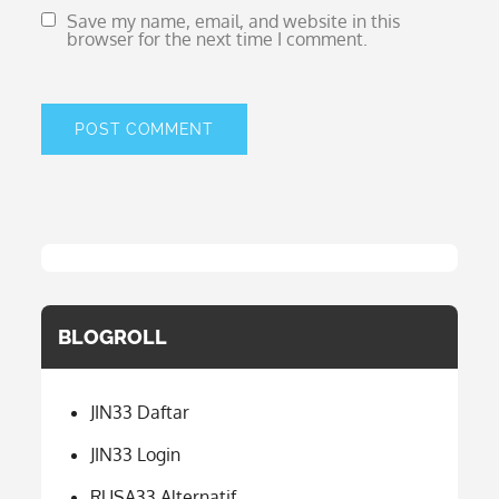
Save my name, email, and website in this
browser for the next time I comment.
BLOGROLL
JIN33 Daftar
JIN33 Login
RUSA33 Alternatif