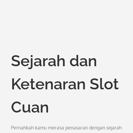
Sejarah dan
Ketenaran Slot
Cuan
Pernahkah kamu merasa penasaran dengan sejarah