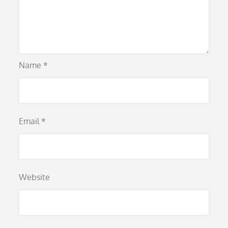
Name
*
Email
*
Website