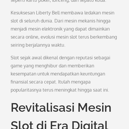
seperti kartu poker, lonceng, dan sepatu kuda.
Kesuksesan Liberty Bell membawa ledakan mesin
slot di seluruh dunia. Dari mesin mekanis hingga
menjadi mesin elektronik yang dapat dimainkan
secara online, evolusi mesin slot terus berkembang
seiring berjalannya waktu.
Slot sejak awal dikenal dengan reputasi sebagai
game yang menghibur dan memberikan
kesempatan untuk mendapatkan keuntungan
finansial secara cepat. Itulah mengapa
popularitasnya terus meningkat hingga saat ini.
Revitalisasi Mesin
Slot di Era Digital