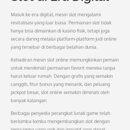
Masuk ke era digital, mesin slot mengalami
revitalisasi yang luar biasa. Permainan slot tidak
hanya bisa dimainkan di kasino fisik, tetapi juga
secara daring melalui platform-platform judi online
yang tersebar di berbagai belahan dunia.
Kehadiran mesin slot online memungkinkan pemain
untuk menikmati permainan favorit mereka tanpa
harus keluar rumah. Dengan grafis yang semakin
canggih, fitur bonus yang menarik, dan peluang
jackpot besar, slot online semakin diminati oleh
banyak kalangan.
Berbagai penyedia perangkat lunak game telah
berlomba-lomba mengembangkan slot dengan
tema-tema yang unik dan inovatif agar dapat