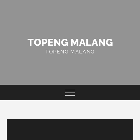
Skip
to
content
TOPENG MALANG
TOPENG MALANG