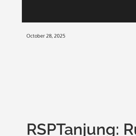
Posted
October 28, 2025
on
RSPTanjung: R