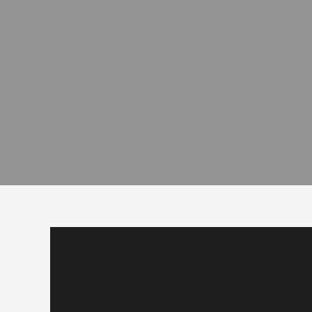
Skip
to
content