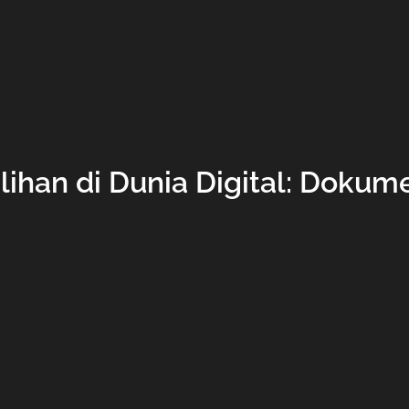
ihan di Dunia Digital: Dokum