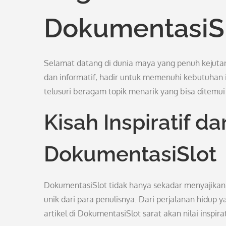
DokumentasiS
Selamat datang di dunia maya yang penuh kejuta
dan informatif, hadir untuk memenuhi kebutuhan 
telusuri beragam topik menarik yang bisa ditemui d
Kisah Inspiratif da
DokumentasiSlot
DokumentasiSlot tidak hanya sekadar menyajikan i
unik dari para penulisnya. Dari perjalanan hidup 
artikel di DokumentasiSlot sarat akan nilai inspi