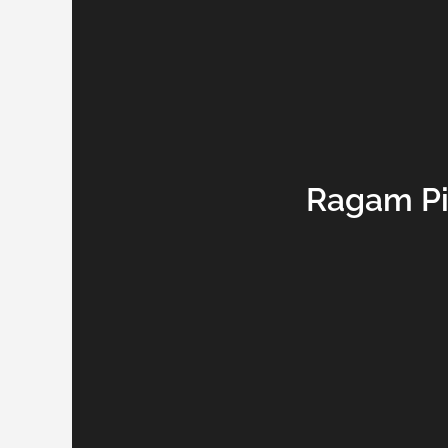
Ragam Pil