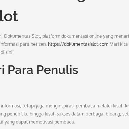
lot
n! DokumentasiSlot, platform dokumentasi online yang menar
informasi para netizen.
https://dokumentasislot.com
Mari kita
i sini!
ri Para Penulis
nformasi, tetapi juga menginspirasi pembaca melalui kisah-k
yang penuh liku hingga kisah sukses dalam berbagai bidang, set
ratif yang dapat memotivasi pembaca.