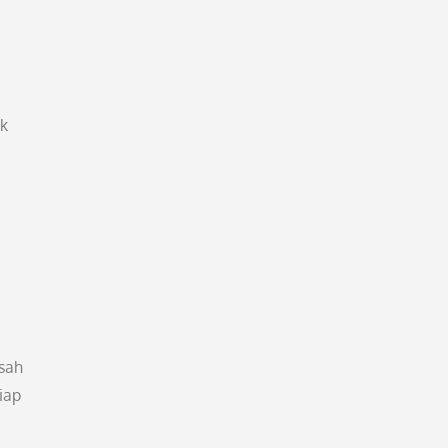
ik
isah
iap