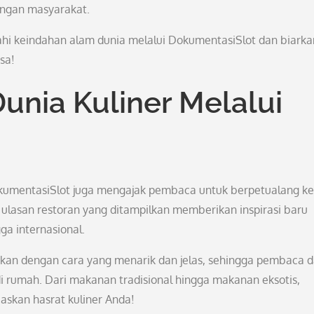
angan masyarakat.
ahi keindahan alam dunia melalui DokumentasiSlot dan biarkan
sa!
unia Kuliner Melalui
okumentasiSlot juga mengajak pembaca untuk berpetualang ke
n ulasan restoran yang ditampilkan memberikan inspirasi baru
ga internasional.
ikan dengan cara yang menarik dan jelas, sehingga pembaca 
rumah. Dari makanan tradisional hingga makanan eksotis,
skan hasrat kuliner Anda!