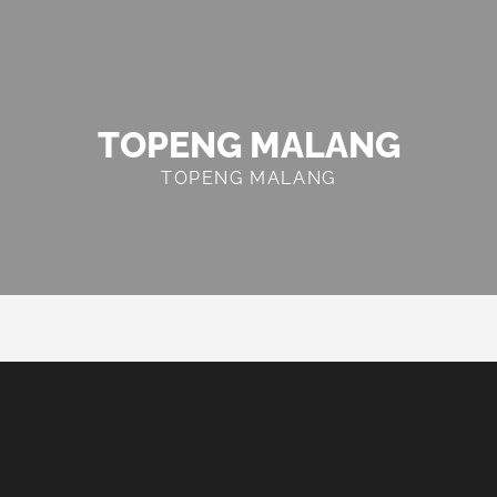
TOPENG MALANG
TOPENG MALANG