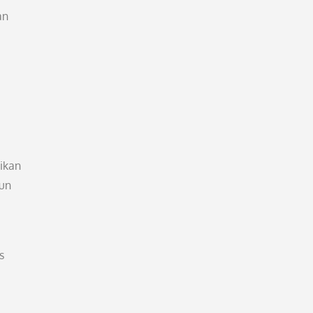
an
ikan
sun
s