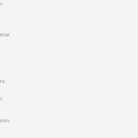
n
enar
ara
b.
urun-