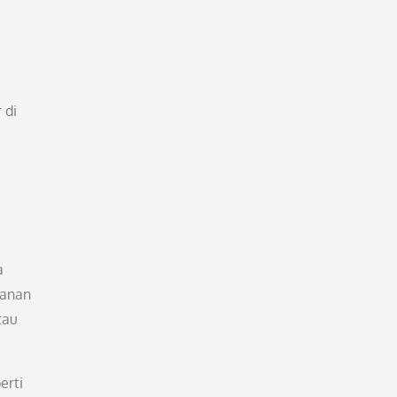
 di
a
lanan
tau
erti