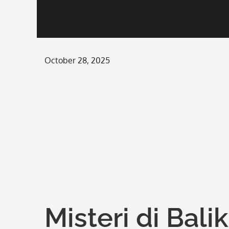
Posted
October 28, 2025
on
Misteri di Bali