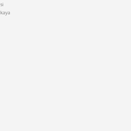
si
 kaya
i