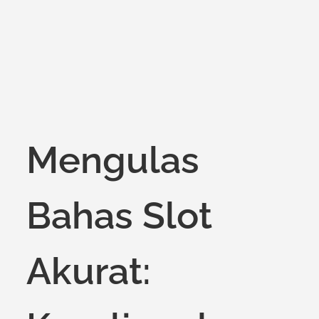
on
Mengulas
Bahas Slot
Akurat: