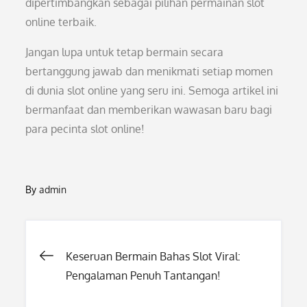
dipertimbangkan sebagai pilihan permainan slot
online terbaik.
Jangan lupa untuk tetap bermain secara
bertanggung jawab dan menikmati setiap momen
di dunia slot online yang seru ini. Semoga artikel ini
bermanfaat dan memberikan wawasan baru bagi
para pecinta slot online!
By
admin
Post
Keseruan Bermain Bahas Slot Viral:
Pengalaman Penuh Tantangan!
navigation