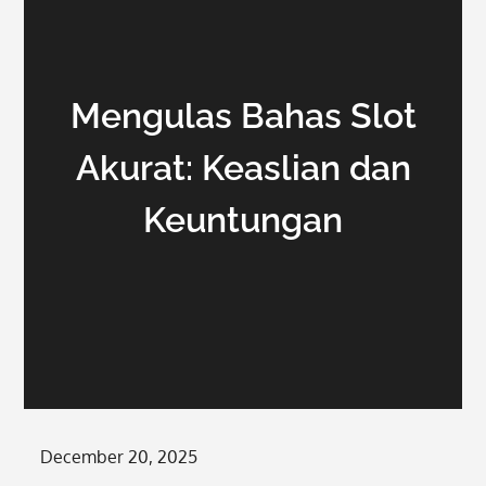
Mengulas Bahas Slot
Akurat: Keaslian dan
Keuntungan
Posted
December 20, 2025