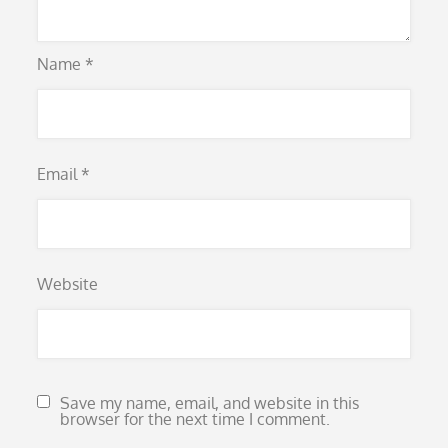
Name
*
Email
*
Website
Save my name, email, and website in this
browser for the next time I comment.