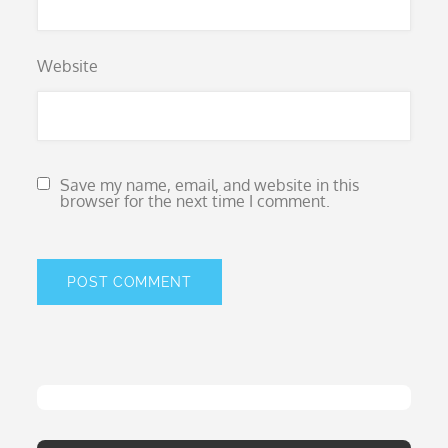
Website
Save my name, email, and website in this
browser for the next time I comment.