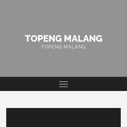
Skip
to
content
TOPENG MALANG
TOPENG MALANG