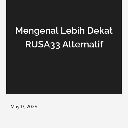
Mengenal Lebih Dekat
RUSA33 Alternatif
Posted
May 17, 2026
on