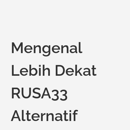
Mengenal
Lebih Dekat
RUSA33
Alternatif