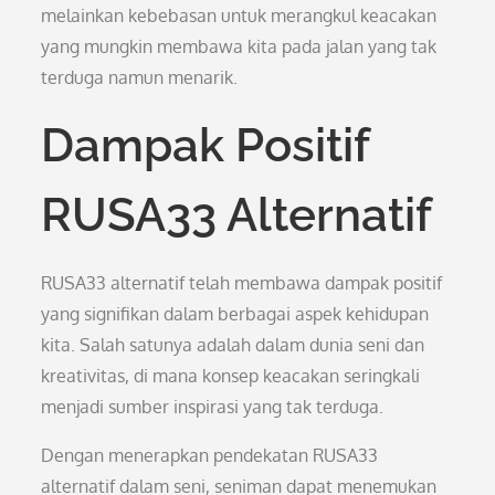
melainkan kebebasan untuk merangkul keacakan
yang mungkin membawa kita pada jalan yang tak
terduga namun menarik.
Dampak Positif
RUSA33 Alternatif
RUSA33 alternatif telah membawa dampak positif
yang signifikan dalam berbagai aspek kehidupan
kita. Salah satunya adalah dalam dunia seni dan
kreativitas, di mana konsep keacakan seringkali
menjadi sumber inspirasi yang tak terduga.
Dengan menerapkan pendekatan RUSA33
alternatif dalam seni, seniman dapat menemukan