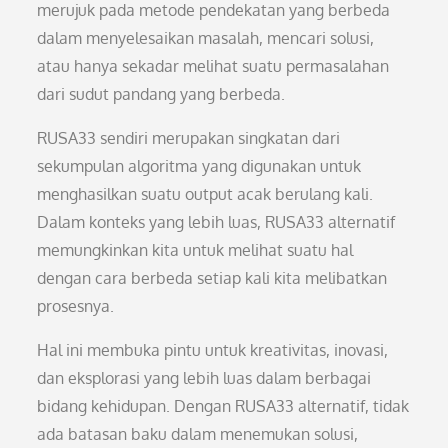
merujuk pada metode pendekatan yang berbeda
dalam menyelesaikan masalah, mencari solusi,
atau hanya sekadar melihat suatu permasalahan
dari sudut pandang yang berbeda.
RUSA33 sendiri merupakan singkatan dari
sekumpulan algoritma yang digunakan untuk
menghasilkan suatu output acak berulang kali.
Dalam konteks yang lebih luas, RUSA33 alternatif
memungkinkan kita untuk melihat suatu hal
dengan cara berbeda setiap kali kita melibatkan
prosesnya.
Hal ini membuka pintu untuk kreativitas, inovasi,
dan eksplorasi yang lebih luas dalam berbagai
bidang kehidupan. Dengan RUSA33 alternatif, tidak
ada batasan baku dalam menemukan solusi,