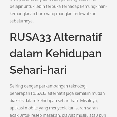
belajar untuk lebih terbuka terhadap kemungkinan-
kemungkinan baru yang mungkin terlewatkan
sebelumnya.
RUSA33 Alternatif
dalam Kehidupan
Sehari-hari
Seiring dengan perkembangan teknologi,
penerapan RUSA33 alternatif juga semakin mudah
diakses dalam kehidupan sehari-hari. Misalnya,
aplikasi mobile yang menyediakan saran-saran
acak untuk resep masakan, playlist musik, atau pun