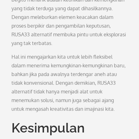
yang tidak terduga yang dapat dihasilkannya.
Dengan meleburkan elemen keacakan dalam
proses berpikir dan pengambilan keputusan,
RUSA33 alternatif membuka pintu untuk eksplorasi
yang tak terbatas.
Hal ini mengajarkan kita untuk lebih fleksibel
dalam menerima kemungkinan-kemungkinan baru,
bahkan jika pada awalnya terdengar aneh atau
tidak konvensional. Dengan demikian, RUSA33
alternatif tidak hanya menjadi alat untuk
menemukan solusi, namun juga sebagai ajang
untuk mengasah kreativitas dan imajinasi kita.
Kesimpulan