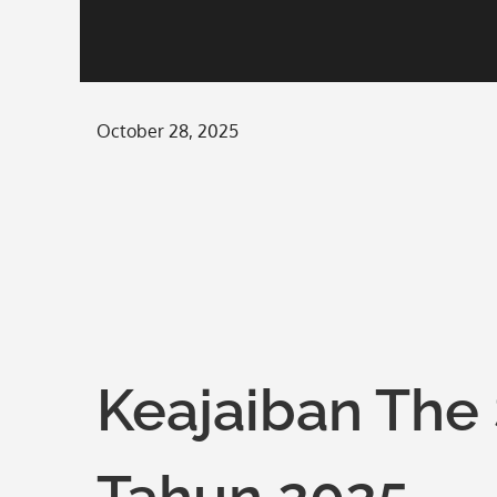
Posted
October 28, 2025
on
Keajaiban The 
Tahun 2025