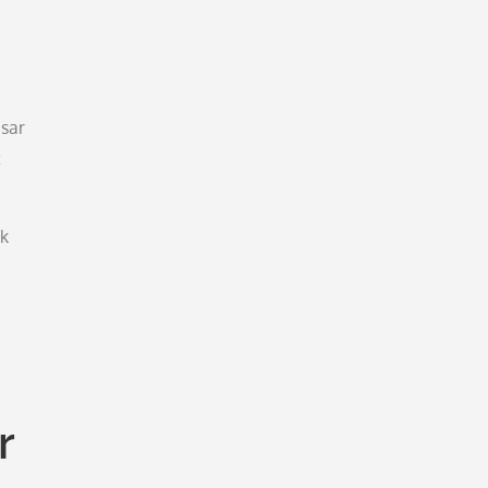
sar
t
ik
r