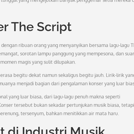
er tunggal yang mengejutkan banyak penggemar setia mereka d
r The Script
nuh dengan ribuan orang yang menyanyikan bersama lagu-lagu 
rsemangat, sorotan lampu panggung yang mempesona, dan sua
omen magis yang sulit dilupakan.
asa begitu dekat namun sekaligus begitu jauh. Lirik-lirik yan
uanya menjadi bagian dari pengalaman konser yang luar bias
l yang luar biasa, dari lagu-lagu penuh makna seperti
Konser tersebut bukan sekadar pertunjukan musik biasa, tetap
enung, tersenyum, bahkan menitikkan air mata haru.
 di Industri Musik