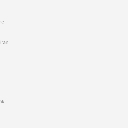
he
iran
pak