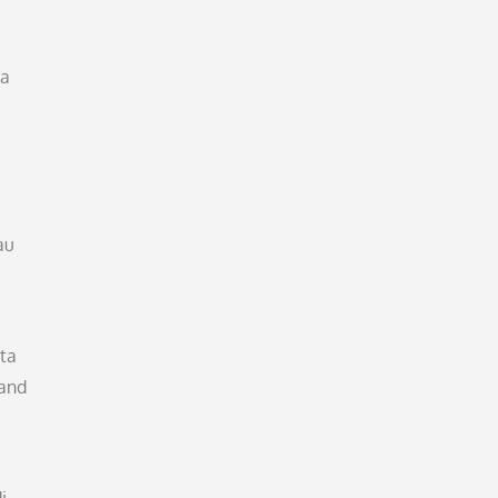
da
au
ta
band