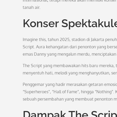
internasional, tetapi mereka akan memiliki kons
tanah air.
Konser Spektakule
Imagine this, tahun 2025, stadion di Jakarta pe
Script. Aura kehangatan dari penonton yang be
emas Danny yang mengalun merdu, menciptakan m
The Script yang membawakan hits baru mereka, ter
menyentuh hati, melodi yang menghanyutkan, sem
Penggemar yang hadir merasakan getaran emosiona
“Superheroes”, “Hall of Fame”, hingga “Nothing”. 
sebuah persembahan yang membuat penonton mer
Dampak The Script