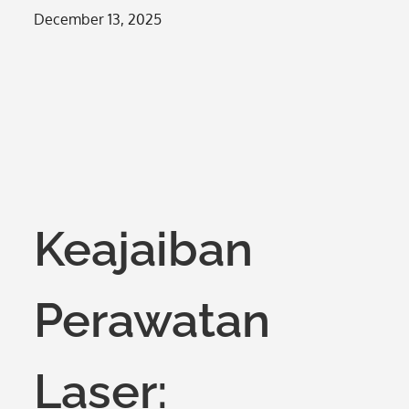
Posted
December 13, 2025
on
Keajaiban
Perawatan
Laser: