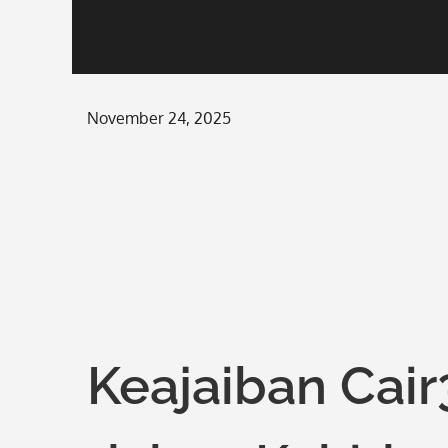
Posted
November 24, 2025
on
Keajaiban Cair