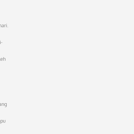
ari.
i-
leh
yang
mpu