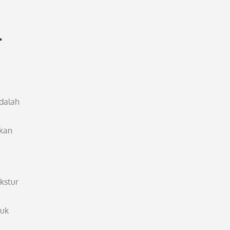
-
dalah
tkan
kstur
duk