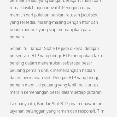
permainan slot yang sangat beragam, mulai dari
tema klasik hingga inovatif. Pengguna dapat
memilih dari puluhan bahkan ratusan judul slot
yang tersedia, masing-masing dengan fitur dan
bonus menarik yang siap memanjakan para
pemain.
Selain itu, Bandar Slot RTP juga dikenal dengan
persentase RTP yang tinggi. RTP merupakan faktor
penting dalam menentukan seberapa besar
peluang pemain untuk memenangkan hadiah
dalam permainan slot. Dengan RTP yang tinggi,
pemain memiliki peluang yang lebih baik untuk
meraih kemenangan besar dalam setiap putaran.
Tak hanya itu, Bandar Slot RTP juga menawarkan
layanan pelanggan yang ramah dan responsif. Tim