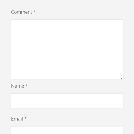
Comment
*
Name
*
Email
*