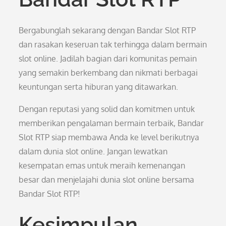
Bergabunglah sekarang dengan Bandar Slot RTP
dan rasakan keseruan tak terhingga dalam bermain
slot online. Jadilah bagian dari komunitas pemain
yang semakin berkembang dan nikmati berbagai
keuntungan serta hiburan yang ditawarkan.
Dengan reputasi yang solid dan komitmen untuk
memberikan pengalaman bermain terbaik, Bandar
Slot RTP siap membawa Anda ke level berikutnya
dalam dunia slot online. Jangan lewatkan
kesempatan emas untuk meraih kemenangan
besar dan menjelajahi dunia slot online bersama
Bandar Slot RTP!
Kesimpulan