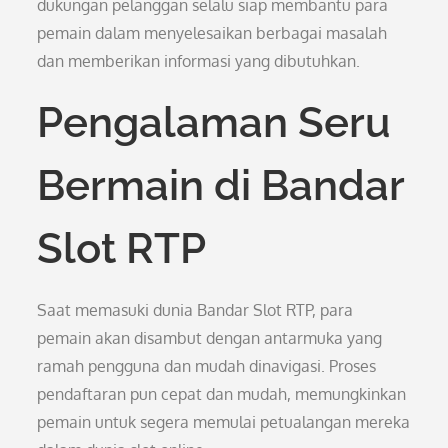
dukungan pelanggan selalu siap membantu para
pemain dalam menyelesaikan berbagai masalah
dan memberikan informasi yang dibutuhkan.
Pengalaman Seru
Bermain di Bandar
Slot RTP
Saat memasuki dunia Bandar Slot RTP, para
pemain akan disambut dengan antarmuka yang
ramah pengguna dan mudah dinavigasi. Proses
pendaftaran pun cepat dan mudah, memungkinkan
pemain untuk segera memulai petualangan mereka