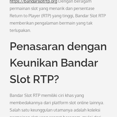
https://bandarslotrtp.org
Dengan beragam
permainan slot yang menarik dan persentase
Return to Player (RTP) yang tinggi, Bandar Slot RTP
memberikan pengalaman bermain yang tak
terlupakan.
Penasaran dengan
Keunikan Bandar
Slot RTP?
Bandar Slot RTP memiliki ciri khas yang
membedakannya dari platform slot online lainnya.
Salah satu keunggulan utamanya adalah koleksi