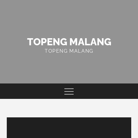
Skip
to
content
TOPENG MALANG
TOPENG MALANG