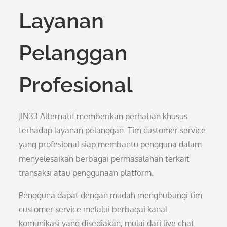
Layanan
Pelanggan
Profesional
JIN33 Alternatif memberikan perhatian khusus
terhadap layanan pelanggan. Tim customer service
yang profesional siap membantu pengguna dalam
menyelesaikan berbagai permasalahan terkait
transaksi atau penggunaan platform.
Pengguna dapat dengan mudah menghubungi tim
customer service melalui berbagai kanal
komunikasi yang disediakan, mulai dari live chat