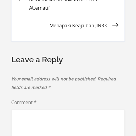
Alternatif
navigation
Menapaki Keajaiban JIN33
Leave a Reply
Your email address will not be published.
Required
fields are marked
*
Comment
*