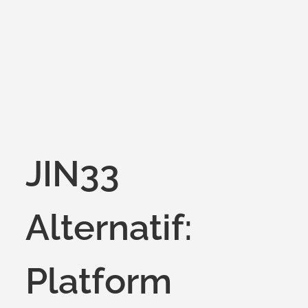
on
JIN33
Alternatif:
Platform