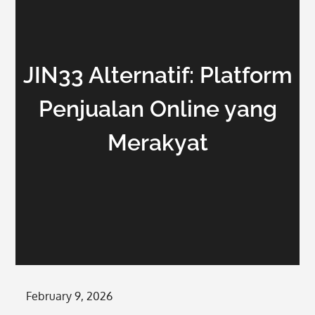
JIN33 Alternatif: Platform
Penjualan Online yang
Merakyat
Posted
February 9, 2026