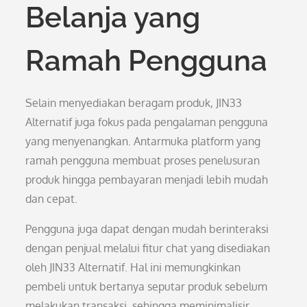
Belanja yang
Ramah Pengguna
Selain menyediakan beragam produk, JIN33
Alternatif juga fokus pada pengalaman pengguna
yang menyenangkan. Antarmuka platform yang
ramah pengguna membuat proses penelusuran
produk hingga pembayaran menjadi lebih mudah
dan cepat.
Pengguna juga dapat dengan mudah berinteraksi
dengan penjual melalui fitur chat yang disediakan
oleh JIN33 Alternatif. Hal ini memungkinkan
pembeli untuk bertanya seputar produk sebelum
melakukan transaksi, sehingga meminimalisir