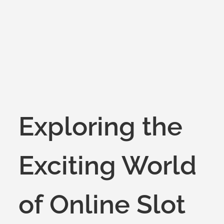
on
Exploring the
Exciting World
of Online Slot