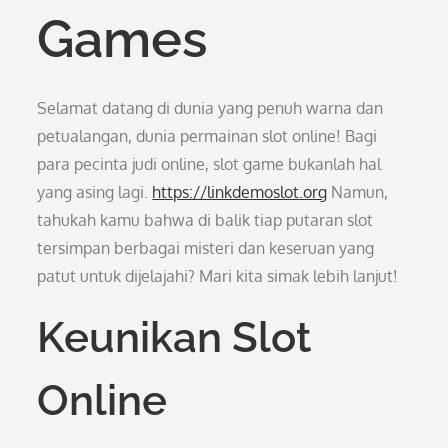
Games
Selamat datang di dunia yang penuh warna dan
petualangan, dunia permainan slot online! Bagi
para pecinta judi online, slot game bukanlah hal
yang asing lagi.
https://linkdemoslot.org
Namun,
tahukah kamu bahwa di balik tiap putaran slot
tersimpan berbagai misteri dan keseruan yang
patut untuk dijelajahi? Mari kita simak lebih lanjut!
Keunikan Slot
Online