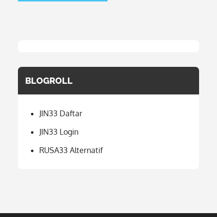
BLOGROLL
JIN33 Daftar
JIN33 Login
RUSA33 Alternatif