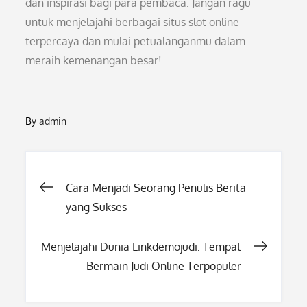
dan inspirasi bagi para pembaca. Jangan ragu
untuk menjelajahi berbagai situs slot online
terpercaya dan mulai petualanganmu dalam
meraih kemenangan besar!
By
admin
Post
Cara Menjadi Seorang Penulis Berita
yang Sukses
navigation
Menjelajahi Dunia Linkdemojudi: Tempat
Bermain Judi Online Terpopuler