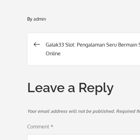
By
admin
Galak33 Slot: Pengalaman Seru Bermain 
Post
Online
navigation
Leave a Reply
Your email address will not be published.
Required f
Comment
*