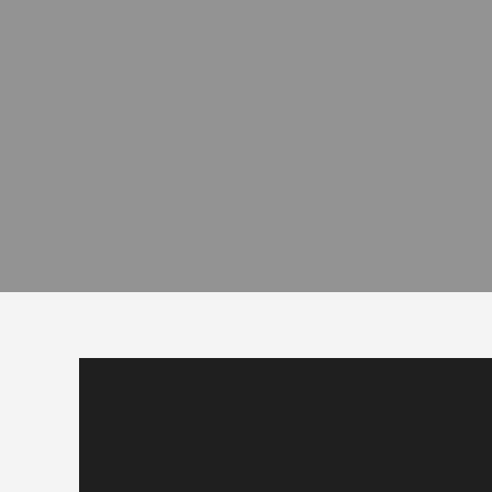
Skip
to
content