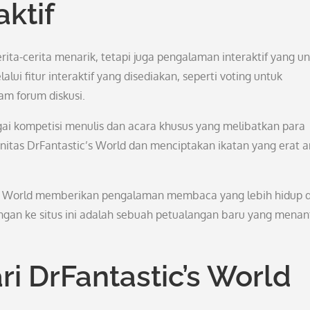
ktif
ta-cerita menarik, tetapi juga pengalaman interaktif yang un
ui fitur interaktif yang disediakan, seperti voting untuk
am forum diskusi.
agai kompetisi menulis dan acara khusus yang melibatkan para
as DrFantastic’s World dan menciptakan ikatan yang erat a
ic’s World memberikan pengalaman membaca yang lebih hidup 
ungan ke situs ini adalah sebuah petualangan baru yang mena
i DrFantastic’s World