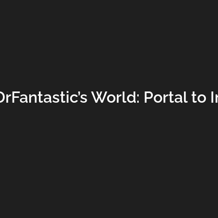
DrFantastic’s World: Portal to 