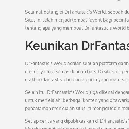
Selamat datang di DrFantastic’s World, sebuah d
Situs ini telah menjadi tempat favorit bagi pecinta
tentang apa yang membuat DrFantastic’s World b
Keunikan DrFantas
DrFantastic’s World adalah sebuah platform dari
misteri yang dikemas dengan baik. Di situs ini,
makhluk fantastis, dan dunia-dunia yang memikat
Selain itu, DrFantastic’s World juga dikenal 
untuk menjelajahi berbagai konten yang ditawark
pengalaman menjelajah situs ini menjadi lebih m
Setiap cerita yang dipublikasikan di DrFantastic’