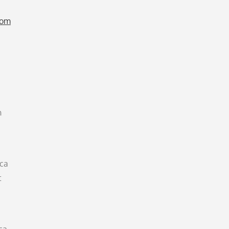
com
n
aca
t