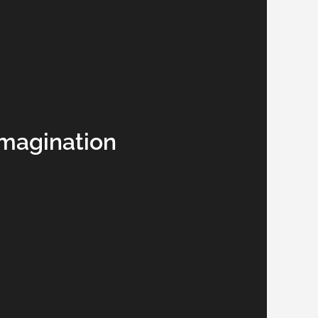
Imagination