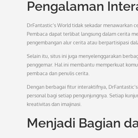
Pengalaman Intera
DrFantastic’s World tidak sekadar menawarkan ceri
Pembaca dapat terlibat langsung dalam cerita melal
pengembangan alur cerita atau berpartisipasi dal
Selain itu, situs ini juga menyelenggarakan berb
penggemar. Hal ini membantu memperkuat komunit
pembaca dan penulis cerita.
Dengan berbagai fitur interaktifnya, DrFantast
personal bagi setiap pengunjungnya. Setiap kunj
kreativitas dan imajinasi.
Menjadi Bagian dar