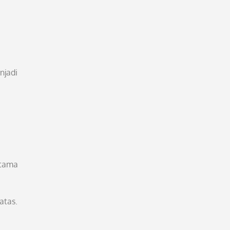
njadi
utama
atas.