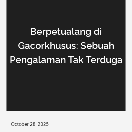
Berpetualang di
Gacorkhusus: Sebuah
Pengalaman Tak Terduga
Posted
October 28, 2025