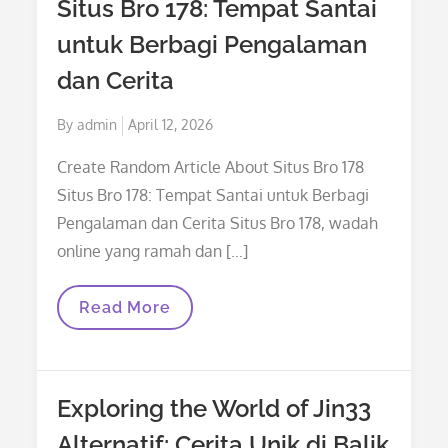
Situs Bro 178: Tempat Santai
untuk Berbagi Pengalaman
dan Cerita
Posted
By
admin
April 12, 2026
on
Create Random Article About Situs Bro 178
Situs Bro 178: Tempat Santai untuk Berbagi
Pengalaman dan Cerita Situs Bro 178, wadah
online yang ramah dan […]
Situs
Read More
Bro
178:
Tempat
Santai
Untuk
Exploring the World of Jin33
Berbagi
Pengalaman
Alternatif: Cerita Unik di Balik
Dan