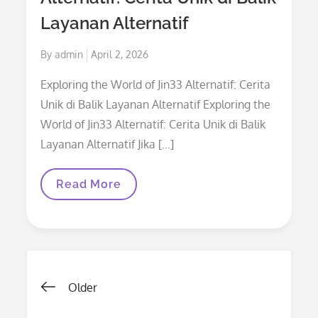
Cerita
Layanan Alternatif
Posted
By
admin
April 2, 2026
on
Exploring the World of Jin33 Alternatif: Cerita
Unik di Balik Layanan Alternatif Exploring the
World of Jin33 Alternatif: Cerita Unik di Balik
Layanan Alternatif Jika […]
Exploring
Read More
The
World
Of
Jin33
Alternatif:
Cerita
Unik
Posts
Di
Older
Balik
Layanan
Alternatif