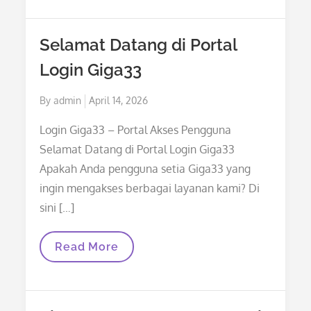
Gaming
Terbaru
Yang
Selamat Datang di Portal
Menggebrak!
Login Giga33
Posted
By
admin
April 14, 2026
on
Login Giga33 – Portal Akses Pengguna
Selamat Datang di Portal Login Giga33
Apakah Anda pengguna setia Giga33 yang
ingin mengakses berbagai layanan kami? Di
sini […]
Selamat
Read More
Datang
Di
Portal
Login
Giga33