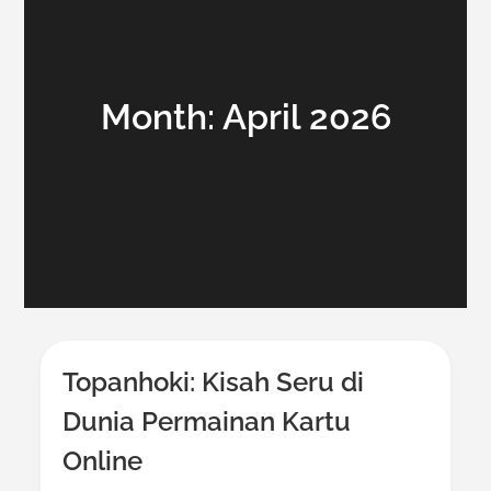
Month:
April 2026
Topanhoki: Kisah Seru di
Dunia Permainan Kartu
Online